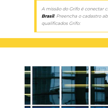
A missão do Grifo é conectar 
Brasil
. Preencha o cadastro aba
qualificados Grifo: