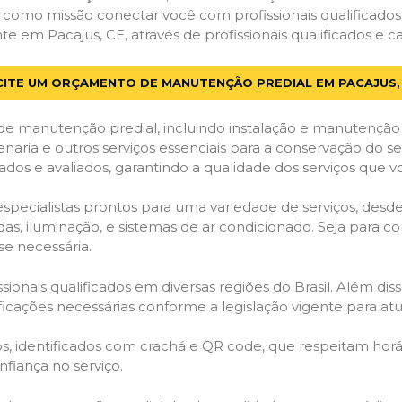
em como missão conectar você com profissionais qualificado
em Pacajus, CE, através de profissionais qualificados e ca
CITE UM ORÇAMENTO DE MANUTENÇÃO PREDIAL EM PACAJUS,
de manutenção predial, incluindo instalação e manutenção
venaria e outros serviços essenciais para a conservação do se
dos e avaliados, garantindo a qualidade dos serviços que v
 especialistas prontos para uma variedade de serviços, desd
adas, iluminação, e sistemas de ar condicionado. Seja para c
se necessária.
ionais qualificados em diversas regiões do Brasil. Além diss
ificações necessárias conforme a legislação vigente para 
dos, identificados com crachá e QR code, que respeitam h
fiança no serviço.