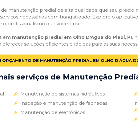
ços de manutenção predial de alta qualidade que seu prédio m
s serviços necessários com tranquilidade. Explore o aplicativ
e o profissionalismo que você busca.
as em
manutenção predial em Olho D'Água do Piauí, PI
, 
a oferecer soluções eficientes e rápidas para as suas nece
M ORÇAMENTO DE MANUTENÇÃO PREDIAL EM OLHO D'ÁGUA DO 
ais serviços de Manutenção Predial
al
Manutenção de sistemas hidráulicos
Inspeção e manutenção de fachadas
i
Manutenção de eletrônicos