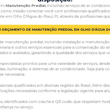
 em
Manutenção Predial
, incluindo serviços de ar condici
em como missão conectar você com profissionais qualificado
em Olho D'Água do Piauí, PI, através de profissionais qual
M ORÇAMENTO DE MANUTENÇÃO PREDIAL EM OLHO D'ÁGUA DO 
de manutenção predial, incluindo instalação e manutenção
venaria e outros serviços essenciais para a conservação do se
dos e avaliados, garantindo a qualidade dos serviços que v
 especialistas prontos para uma variedade de serviços, desd
adas, iluminação, e sistemas de ar condicionado. Seja para c
se necessária.
ionais qualificados em diversas regiões do Brasil. Além diss
ificações necessárias conforme a legislação vigente para 
dos, identificados com crachá e QR code, que respeitam h
fiança no serviço.