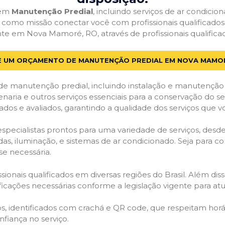
 em
Manutenção Predial
, incluindo serviços de ar condici
em como missão conectar você com profissionais qualificado
 em Nova Mamoré, RO, através de profissionais qualificad
E UM ORÇAMENTO DE MANUTENÇÃO PREDIAL EM NOVA MAMO
de manutenção predial, incluindo instalação e manutenção
venaria e outros serviços essenciais para a conservação do se
dos e avaliados, garantindo a qualidade dos serviços que v
 especialistas prontos para uma variedade de serviços, desd
adas, iluminação, e sistemas de ar condicionado. Seja para c
se necessária.
ionais qualificados em diversas regiões do Brasil. Além diss
ificações necessárias conforme a legislação vigente para 
dos, identificados com crachá e QR code, que respeitam h
fiança no serviço.