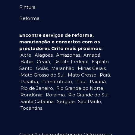
Pintura
Reforma
Encontre serviços de reforma,
manutenção e consertos com os
prestadores Grifo mais próximos:
Acre
,
Alagoas
,
Amazonas
,
Amapá
,
Bahia
,
Ceará
,
Distrito Federal
,
Espírito
Santo
,
Goiás
,
Maranhão
,
Minas Gerais
,
Mato Grosso do Sul
,
Mato Grosso
,
Pará
,
Paraíba
,
Pernambuco
,
Piauí
,
Paraná
,
Rio de Janeiro
,
Rio Grande do Norte
,
Rondônia
,
Roraima
,
Rio Grande do Sul
,
Santa Catarina
,
Sergipe
,
São Paulo
,
Tocantins
.
Caso não haja cobertura do Grifo em sua