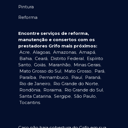
Pintura
Reforma
Encontre serviços de reforma,
manutenção e consertos com os
prestadores Grifo mais próximos:
Acre
,
Alagoas
,
Amazonas
,
Amapá
,
Bahia
,
Ceará
,
Distrito Federal
,
Espírito
Santo
,
Goiás
,
Maranhão
,
Minas Gerais
,
Mato Grosso do Sul
,
Mato Grosso
,
Pará
,
Paraíba
,
Pernambuco
,
Piauí
,
Paraná
,
Rio de Janeiro
,
Rio Grande do Norte
,
Rondônia
,
Roraima
,
Rio Grande do Sul
,
Santa Catarina
,
Sergipe
,
São Paulo
,
Tocantins
.
Caso não haja cobertura do Grifo em sua