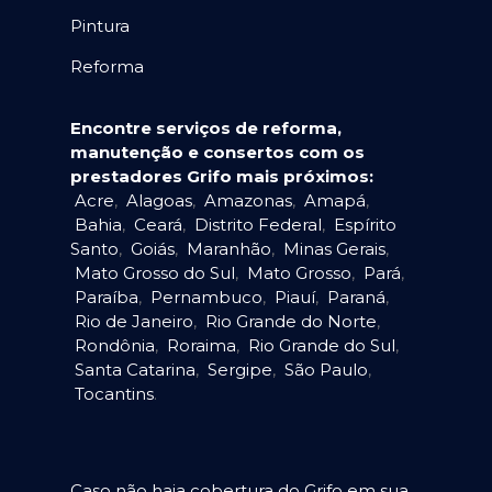
Pintura
Reforma
Encontre serviços de reforma,
manutenção e consertos com os
prestadores Grifo mais próximos:
Acre
,
Alagoas
,
Amazonas
,
Amapá
,
Bahia
,
Ceará
,
Distrito Federal
,
Espírito
Santo
,
Goiás
,
Maranhão
,
Minas Gerais
,
Mato Grosso do Sul
,
Mato Grosso
,
Pará
,
Paraíba
,
Pernambuco
,
Piauí
,
Paraná
,
Rio de Janeiro
,
Rio Grande do Norte
,
Rondônia
,
Roraima
,
Rio Grande do Sul
,
Santa Catarina
,
Sergipe
,
São Paulo
,
Tocantins
.
Caso não haja cobertura do Grifo em sua