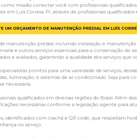
em como missão conectar você com profissionais qualificado
m Luís Correia, PI, através de profissionais qualificados 
TE UM ORÇAMENTO DE MANUTENÇÃO PREDIAL EM LUÍS CORREI
de manutenção predial, incluindo instalação e manutenção
venaria e outros serviços essenciais para a conservação do se
dos e avaliados, garantindo a qualidade dos serviços que v
 especialistas prontos para uma variedade de serviços, desd
adas, iluminação, e sistemas de ar condicionado. Seja para c
se necessária.
ionais qualificados em diversas regiões do Brasil. Além diss
ificações necessárias conforme a legislação vigente para 
dos, identificados com crachá e QR code, que respeitam h
fiança no serviço.