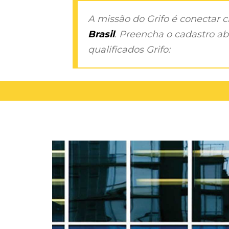
A missão do Grifo é conectar 
Brasil
. Preencha o cadastro aba
qualificados Grifo: