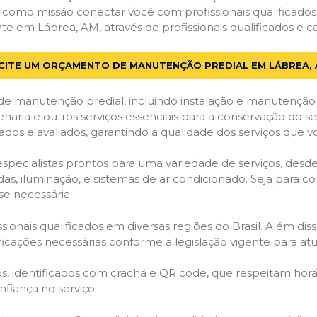
em como missão conectar você com profissionais qualificado
em Lábrea, AM, através de profissionais qualificados e ca
CITE UM ORÇAMENTO DE MANUTENÇÃO PREDIAL EM LÁBREA,
de manutenção predial, incluindo instalação e manutenção
venaria e outros serviços essenciais para a conservação do se
dos e avaliados, garantindo a qualidade dos serviços que v
 especialistas prontos para uma variedade de serviços, desd
adas, iluminação, e sistemas de ar condicionado. Seja para c
se necessária.
ionais qualificados em diversas regiões do Brasil. Além diss
ificações necessárias conforme a legislação vigente para 
dos, identificados com crachá e QR code, que respeitam h
fiança no serviço.