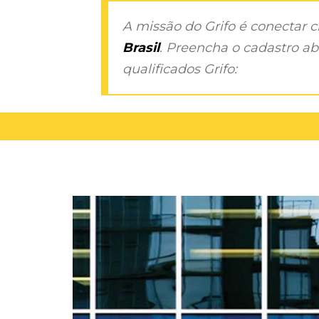
A missão do Grifo é conectar 
Brasil
. Preencha o cadastro aba
qualificados Grifo: