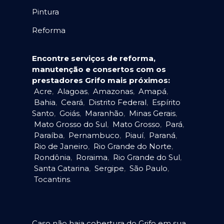
Pintura
Reforma
Encontre serviços de reforma,
manutenção e consertos com os
prestadores Grifo mais próximos:
Acre
,
Alagoas
,
Amazonas
,
Amapá
,
Bahia
,
Ceará
,
Distrito Federal
,
Espírito
Santo
,
Goiás
,
Maranhão
,
Minas Gerais
,
Mato Grosso do Sul
,
Mato Grosso
,
Pará
,
Paraíba
,
Pernambuco
,
Piauí
,
Paraná
,
Rio de Janeiro
,
Rio Grande do Norte
,
Rondônia
,
Roraima
,
Rio Grande do Sul
,
Santa Catarina
,
Sergipe
,
São Paulo
,
Tocantins
.
Caso não haja cobertura do Grifo em sua