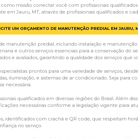
em como missão conectar você com profissionais qualificado
em Jauru, MT, através de profissionais qualificados e cad
ICITE UM ORÇAMENTO DE MANUTENÇÃO PREDIAL EM JAURU, 
de manutenção predial, incluindo instalação e manutenção
venaria e outros serviços essenciais para a conservação do se
dos e avaliados, garantindo a qualidade dos serviços que v
 especialistas prontos para uma variedade de serviços, desd
adas, iluminação, e sistemas de ar condicionado. Seja para c
se necessária.
ionais qualificados em diversas regiões do Brasil. Além diss
ificações necessárias conforme a legislação vigente para 
dos, identificados com crachá e QR code, que respeitam h
fiança no serviço.