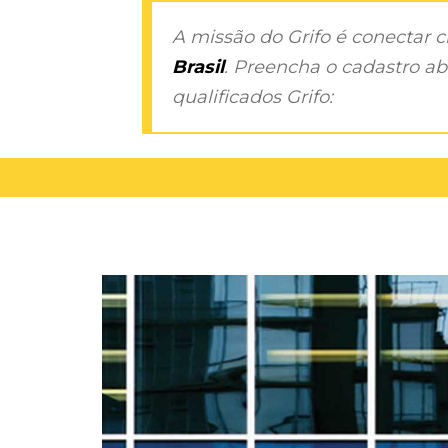
A missão do Grifo é conectar 
Brasil
. Preencha o cadastro aba
qualificados Grifo: