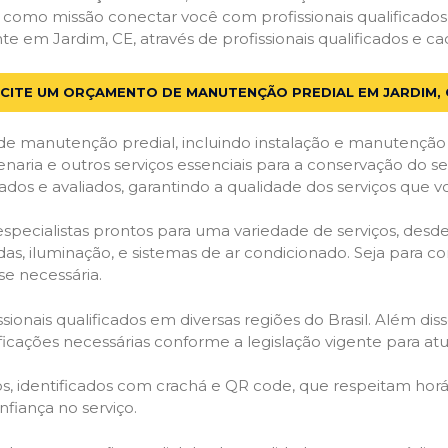
em como missão conectar você com profissionais qualificado
em Jardim, CE, através de profissionais qualificados e cad
ICITE UM ORÇAMENTO DE MANUTENÇÃO PREDIAL EM JARDIM, 
de manutenção predial, incluindo instalação e manutenção
venaria e outros serviços essenciais para a conservação do se
dos e avaliados, garantindo a qualidade dos serviços que v
 especialistas prontos para uma variedade de serviços, desd
adas, iluminação, e sistemas de ar condicionado. Seja para c
se necessária.
ionais qualificados em diversas regiões do Brasil. Além diss
ificações necessárias conforme a legislação vigente para 
dos, identificados com crachá e QR code, que respeitam h
fiança no serviço.