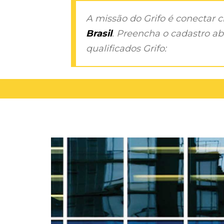
A missão do Grifo é conectar 
Brasil
. Preencha o cadastro aba
qualificados Grifo: