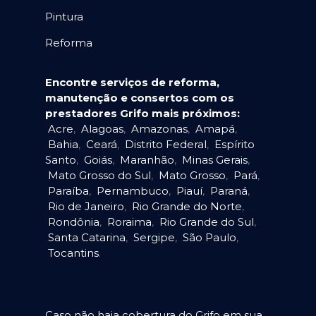
Pintura
Reforma
Encontre serviços de reforma,
manutenção e consertos com os
prestadores Grifo mais próximos:
Acre
,
Alagoas
,
Amazonas
,
Amapá
,
Bahia
,
Ceará
,
Distrito Federal
,
Espírito
Santo
,
Goiás
,
Maranhão
,
Minas Gerais
,
Mato Grosso do Sul
,
Mato Grosso
,
Pará
,
Paraíba
,
Pernambuco
,
Piauí
,
Paraná
,
Rio de Janeiro
,
Rio Grande do Norte
,
Rondônia
,
Roraima
,
Rio Grande do Sul
,
Santa Catarina
,
Sergipe
,
São Paulo
,
Tocantins
.
Caso não haja cobertura do Grifo em sua