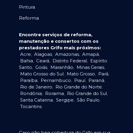
Pintura
Reforma
Encontre serviços de reforma,
manutenção e consertos com os
prestadores Grifo mais próximos:
Acre
,
Alagoas
,
Amazonas
,
Amapá
,
Bahia
,
Ceará
,
Distrito Federal
,
Espírito
Santo
,
Goiás
,
Maranhão
,
Minas Gerais
,
Mato Grosso do Sul
,
Mato Grosso
,
Pará
,
Paraíba
,
Pernambuco
,
Piauí
,
Paraná
,
Rio de Janeiro
,
Rio Grande do Norte
,
Rondônia
,
Roraima
,
Rio Grande do Sul
,
Santa Catarina
,
Sergipe
,
São Paulo
,
Tocantins
.
Caso não haja cobertura do Grifo em sua