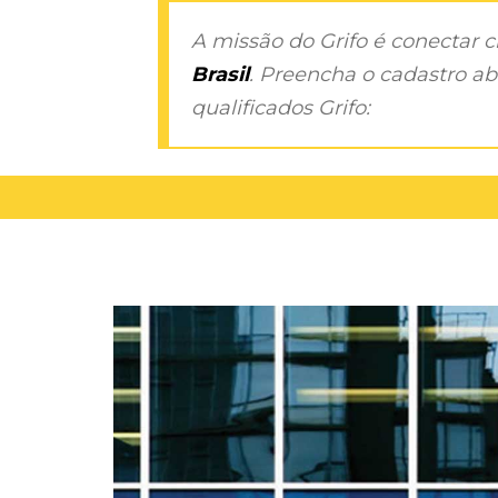
A missão do Grifo é conectar 
Brasil
. Preencha o cadastro aba
qualificados Grifo: