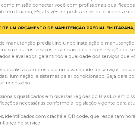
em como missão conectar você com profissionais qualificado
em Itarana, ES, através de profissionais qualificados e cad
CITE UM ORÇAMENTO DE MANUTENÇÃO PREDIAL EM ITARANA,
de manutenção predial, incluindo instalação e manutenção
venaria e outros serviços essenciais para a conservação do se
dos e avaliados, garantindo a qualidade dos serviços que v
 especialistas prontos para uma variedade de serviços, desd
adas, iluminação, e sistemas de ar condicionado. Seja para c
se necessária.
ionais qualificados em diversas regiões do Brasil. Além diss
ificações necessárias conforme a legislação vigente para 
dos, identificados com crachá e QR code, que respeitam h
fiança no serviço.