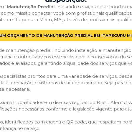
 em
Manutenção Predial
, incluindo serviços de ar condici
em como missão conectar você com profissionais qualificado
em Itapecuru Mirim, MA, através de profissionais qualific
 UM ORÇAMENTO DE MANUTENÇÃO PREDIAL EM ITAPECURU MI
de manutenção predial, incluindo instalação e manutenção
venaria e outros serviços essenciais para a conservação do se
dos e avaliados, garantindo a qualidade dos serviços que v
 especialistas prontos para uma variedade de serviços, desd
adas, iluminação, e sistemas de ar condicionado. Seja para c
se necessária.
ionais qualificados em diversas regiões do Brasil. Além diss
ificações necessárias conforme a legislação vigente para 
dos, identificados com crachá e QR code, que respeitam h
fiança no serviço.