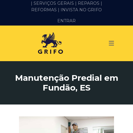
| SERVIÇOS GERAIS |
REPAROS |
REFORMAS
| INVISTA NO GRIFO
SERVIÇOS
ENTRAR
ALVENARIA E PEDREIRO
ELÉTRICA
GESSO E DRYWALL
HIDRÁULICA
Manutenção Predial em
IMPERMEABILIZAÇÃO
Fundão, ES
MANUTENÇÃO PREDIAL
MARIDO DE ALUGUEL
PINTURA
REFORMA