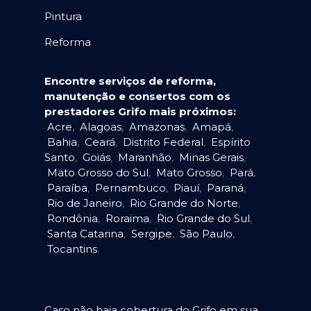
Pintura
Reforma
Encontre serviços de reforma,
manutenção e consertos com os
prestadores Grifo mais próximos:
Acre
,
Alagoas
,
Amazonas
,
Amapá
,
Bahia
,
Ceará
,
Distrito Federal
,
Espírito
Santo
,
Goiás
,
Maranhão
,
Minas Gerais
,
Mato Grosso do Sul
,
Mato Grosso
,
Pará
,
Paraíba
,
Pernambuco
,
Piauí
,
Paraná
,
Rio de Janeiro
,
Rio Grande do Norte
,
Rondônia
,
Roraima
,
Rio Grande do Sul
,
Santa Catarina
,
Sergipe
,
São Paulo
,
Tocantins
.
Caso não haja cobertura do Grifo em sua