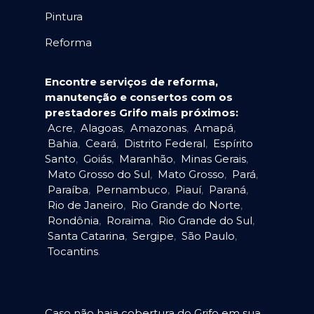
Pintura
Reforma
Encontre serviços de reforma,
manutenção e consertos com os
prestadores Grifo mais próximos:
Acre
,
Alagoas
,
Amazonas
,
Amapá
,
Bahia
,
Ceará
,
Distrito Federal
,
Espírito
Santo
,
Goiás
,
Maranhão
,
Minas Gerais
,
Mato Grosso do Sul
,
Mato Grosso
,
Pará
,
Paraíba
,
Pernambuco
,
Piauí
,
Paraná
,
Rio de Janeiro
,
Rio Grande do Norte
,
Rondônia
,
Roraima
,
Rio Grande do Sul
,
Santa Catarina
,
Sergipe
,
São Paulo
,
Tocantins
.
Caso não haja cobertura do Grifo em sua