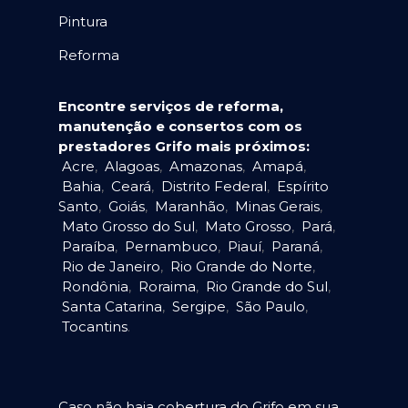
Pintura
Reforma
Encontre serviços de reforma,
manutenção e consertos com os
prestadores Grifo mais próximos:
Acre
,
Alagoas
,
Amazonas
,
Amapá
,
Bahia
,
Ceará
,
Distrito Federal
,
Espírito
Santo
,
Goiás
,
Maranhão
,
Minas Gerais
,
Mato Grosso do Sul
,
Mato Grosso
,
Pará
,
Paraíba
,
Pernambuco
,
Piauí
,
Paraná
,
Rio de Janeiro
,
Rio Grande do Norte
,
Rondônia
,
Roraima
,
Rio Grande do Sul
,
Santa Catarina
,
Sergipe
,
São Paulo
,
Tocantins
.
Caso não haja cobertura do Grifo em sua