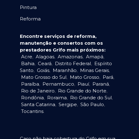
Pintura
Reforma
Encontre serviços de reforma,
manutenção e consertos com os
prestadores Grifo mais próximos:
Acre
,
Alagoas
,
Amazonas
,
Amapá
,
Bahia
,
Ceará
,
Distrito Federal
,
Espírito
Santo
,
Goiás
,
Maranhão
,
Minas Gerais
,
Mato Grosso do Sul
,
Mato Grosso
,
Pará
,
Paraíba
,
Pernambuco
,
Piauí
,
Paraná
,
Rio de Janeiro
,
Rio Grande do Norte
,
Rondônia
,
Roraima
,
Rio Grande do Sul
,
Santa Catarina
,
Sergipe
,
São Paulo
,
Tocantins
.
Caso não haja cobertura do Grifo em sua