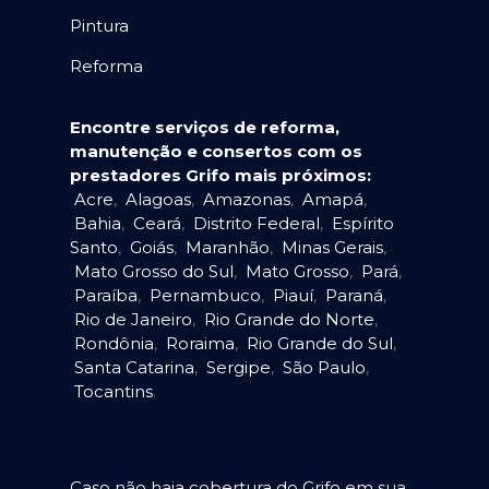
Pintura
Reforma
Encontre serviços de reforma,
manutenção e consertos com os
prestadores Grifo mais próximos:
Acre
,
Alagoas
,
Amazonas
,
Amapá
,
Bahia
,
Ceará
,
Distrito Federal
,
Espírito
Santo
,
Goiás
,
Maranhão
,
Minas Gerais
,
Mato Grosso do Sul
,
Mato Grosso
,
Pará
,
Paraíba
,
Pernambuco
,
Piauí
,
Paraná
,
Rio de Janeiro
,
Rio Grande do Norte
,
Rondônia
,
Roraima
,
Rio Grande do Sul
,
Santa Catarina
,
Sergipe
,
São Paulo
,
Tocantins
.
Caso não haja cobertura do Grifo em sua