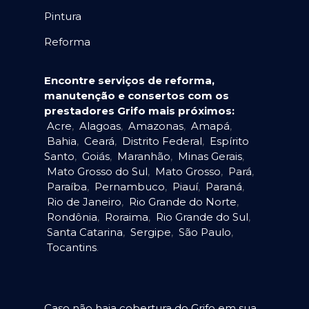
Pintura
Reforma
Encontre serviços de reforma,
manutenção e consertos com os
prestadores Grifo mais próximos:
Acre
,
Alagoas
,
Amazonas
,
Amapá
,
Bahia
,
Ceará
,
Distrito Federal
,
Espírito
Santo
,
Goiás
,
Maranhão
,
Minas Gerais
,
Mato Grosso do Sul
,
Mato Grosso
,
Pará
,
Paraíba
,
Pernambuco
,
Piauí
,
Paraná
,
Rio de Janeiro
,
Rio Grande do Norte
,
Rondônia
,
Roraima
,
Rio Grande do Sul
,
Santa Catarina
,
Sergipe
,
São Paulo
,
Tocantins
.
Caso não haja cobertura do Grifo em sua