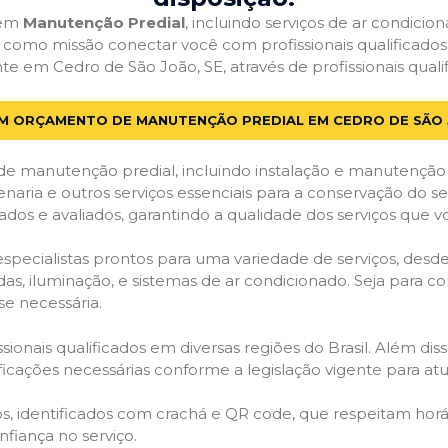
 em
Manutenção Predial
, incluindo serviços de ar condici
em como missão conectar você com profissionais qualificado
em Cedro de São João, SE, através de profissionais qualif
UM ORÇAMENTO DE MANUTENÇÃO PREDIAL EM CEDRO DE SÃO 
de manutenção predial, incluindo instalação e manutenção
venaria e outros serviços essenciais para a conservação do se
dos e avaliados, garantindo a qualidade dos serviços que v
 especialistas prontos para uma variedade de serviços, desd
adas, iluminação, e sistemas de ar condicionado. Seja para c
se necessária.
ionais qualificados em diversas regiões do Brasil. Além diss
ificações necessárias conforme a legislação vigente para 
dos, identificados com crachá e QR code, que respeitam h
fiança no serviço.