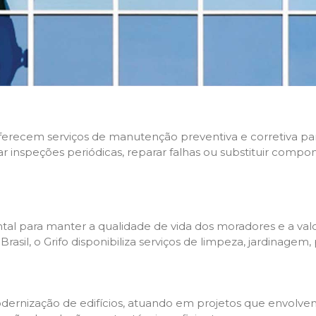
 oferecem serviços de manutenção preventiva e corretiva p
zar inspeções periódicas, reparar falhas ou substituir compo
l para manter a qualidade de vida dos moradores e a valo
sil, o Grifo disponibiliza serviços de limpeza, jardinagem,
rnização de edifícios, atuando em projetos que envolvem 