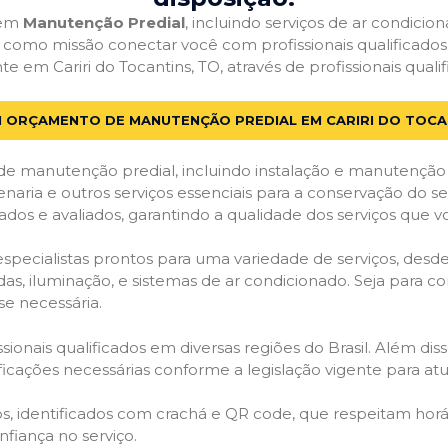
 em
Manutenção Predial
, incluindo serviços de ar condici
em como missão conectar você com profissionais qualificado
m Cariri do Tocantins, TO, através de profissionais qualif
M ORÇAMENTO DE MANUTENÇÃO PREDIAL EM CARIRI DO TOCA
de manutenção predial, incluindo instalação e manutenção
venaria e outros serviços essenciais para a conservação do se
dos e avaliados, garantindo a qualidade dos serviços que v
 especialistas prontos para uma variedade de serviços, desd
adas, iluminação, e sistemas de ar condicionado. Seja para c
se necessária.
ionais qualificados em diversas regiões do Brasil. Além diss
ificações necessárias conforme a legislação vigente para 
dos, identificados com crachá e QR code, que respeitam h
fiança no serviço.