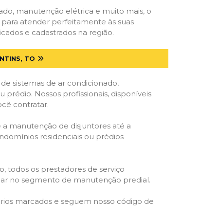
onado, manutenção elétrica e muito mais, o
s para atender perfeitamente às suas
icados e cadastrados na região.
NTINS, TO
 de sistemas de ar condicionado,
u prédio. Nossos profissionais, disponíveis
ocê contratar.
e a manutenção de disjuntores até a
ondomínios residenciais ou prédios
o, todos os prestadores de serviço
atuar no segmento de manutenção predial.
orários marcados e seguem nosso código de