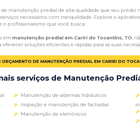
ços de manutenção predial de alta qualidade que seu prédio m
s serviços necessários com tranquilidade. Explore o aplicativ
e o profissionalismo que você busca.
as em
manutenção predial em Cariri do Tocantins, TO
, n
a oferecer soluções eficientes e rápidas para as suas nece
M ORÇAMENTO DE MANUTENÇÃO PREDIAL EM CARIRI DO TOCA
ais serviços de Manutenção Predial
al
Manutenção de sistemas hidráulicos
Inspeção e manutenção de fachadas
i
Manutenção de eletrônicos