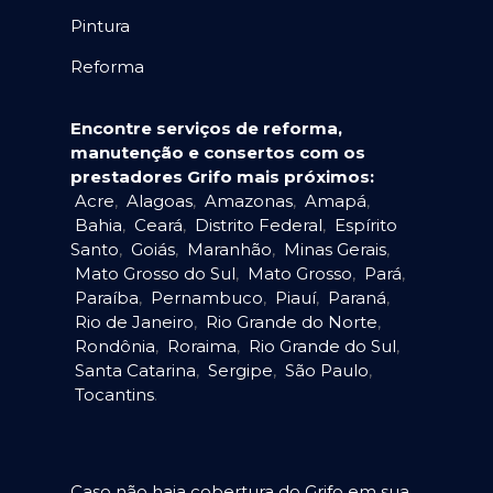
Pintura
Reforma
Encontre serviços de reforma,
manutenção e consertos com os
prestadores Grifo mais próximos:
Acre
,
Alagoas
,
Amazonas
,
Amapá
,
Bahia
,
Ceará
,
Distrito Federal
,
Espírito
Santo
,
Goiás
,
Maranhão
,
Minas Gerais
,
Mato Grosso do Sul
,
Mato Grosso
,
Pará
,
Paraíba
,
Pernambuco
,
Piauí
,
Paraná
,
Rio de Janeiro
,
Rio Grande do Norte
,
Rondônia
,
Roraima
,
Rio Grande do Sul
,
Santa Catarina
,
Sergipe
,
São Paulo
,
Tocantins
.
Caso não haja cobertura do Grifo em sua