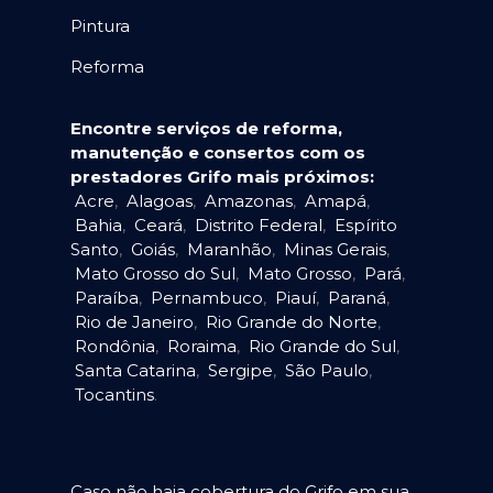
Pintura
Reforma
Encontre serviços de reforma,
manutenção e consertos com os
prestadores Grifo mais próximos:
Acre
,
Alagoas
,
Amazonas
,
Amapá
,
Bahia
,
Ceará
,
Distrito Federal
,
Espírito
Santo
,
Goiás
,
Maranhão
,
Minas Gerais
,
Mato Grosso do Sul
,
Mato Grosso
,
Pará
,
Paraíba
,
Pernambuco
,
Piauí
,
Paraná
,
Rio de Janeiro
,
Rio Grande do Norte
,
Rondônia
,
Roraima
,
Rio Grande do Sul
,
Santa Catarina
,
Sergipe
,
São Paulo
,
Tocantins
.
Caso não haja cobertura do Grifo em sua