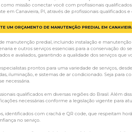
em como missão conectar você com profissionais qualificado
m Canavieira, PI, através de profissionais qualificados e 
ITE UM ORÇAMENTO DE MANUTENÇÃO PREDIAL EM CANAVIEIRA
de manutenção predial, incluindo instalação e manutenção
venaria e outros serviços essenciais para a conservação do se
dos e avaliados, garantindo a qualidade dos serviços que v
 especialistas prontos para uma variedade de serviços, desd
adas, iluminação, e sistemas de ar condicionado. Seja para c
se necessária.
ionais qualificados em diversas regiões do Brasil. Além diss
ificações necessárias conforme a legislação vigente para 
dos, identificados com crachá e QR code, que respeitam h
fiança no serviço.