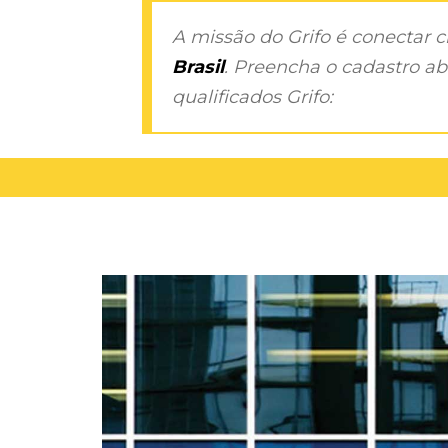
A missão do Grifo é conectar 
Brasil
. Preencha o cadastro aba
qualificados Grifo: