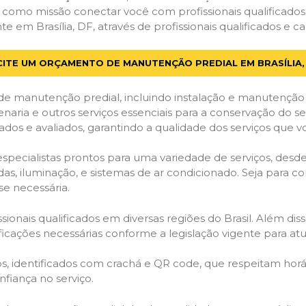
em como missão conectar você com profissionais qualificado
m Brasília, DF, através de profissionais qualificados e ca
CITE UM ORÇAMENTO DE MANUTENÇÃO PREDIAL EM BRASÍLIA,
de manutenção predial, incluindo instalação e manutenção
venaria e outros serviços essenciais para a conservação do se
dos e avaliados, garantindo a qualidade dos serviços que v
 especialistas prontos para uma variedade de serviços, desd
adas, iluminação, e sistemas de ar condicionado. Seja para c
se necessária.
ionais qualificados em diversas regiões do Brasil. Além diss
ificações necessárias conforme a legislação vigente para 
dos, identificados com crachá e QR code, que respeitam h
fiança no serviço.