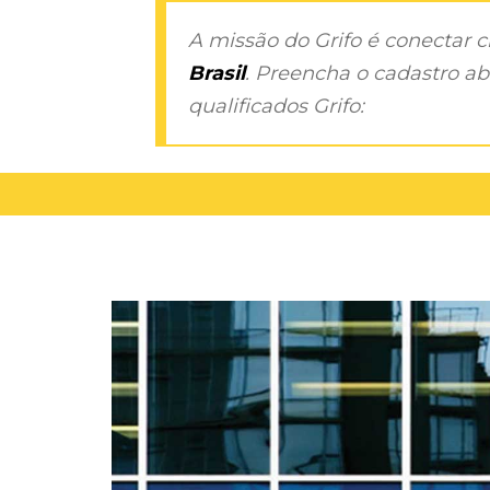
A missão do Grifo é conectar 
Brasil
. Preencha o cadastro aba
qualificados Grifo: