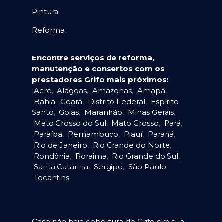
Pintura
Reforma
Encontre serviços de reforma,
manutenção e consertos com os
prestadores Grifo mais próximos:
Acre
,
Alagoas
,
Amazonas
,
Amapá
,
Bahia
,
Ceará
,
Distrito Federal
,
Espírito
Santo
,
Goiás
,
Maranhão
,
Minas Gerais
,
Mato Grosso do Sul
,
Mato Grosso
,
Pará
,
Paraíba
,
Pernambuco
,
Piauí
,
Paraná
,
Rio de Janeiro
,
Rio Grande do Norte
,
Rondônia
,
Roraima
,
Rio Grande do Sul
,
Santa Catarina
,
Sergipe
,
São Paulo
,
Tocantins
.
Caso não haja cobertura do Grifo em sua