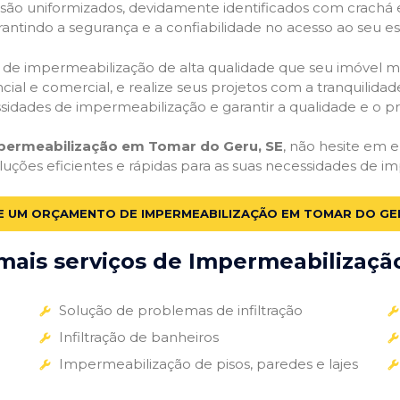
o são uniformizados, devidamente identificados com crachá
antindo a segurança e a confiabilidade no acesso ao seu e
ços de impermeabilização de alta qualidade que seu imóvel me
ial e comercial, e realize seus projetos com a tranquilidade
essidades de impermeabilização e garantir a qualidade e o p
mpermeabilização em Tomar do Geru, SE
, não hesite em e
luções eficientes e rápidas para as suas necessidades de i
TE UM ORÇAMENTO DE IMPERMEABILIZAÇÃO EM TOMAR DO GER
ais serviços de Impermeabilização
Solução de problemas de infiltração
Infiltração de banheiros
Impermeabilização de pisos, paredes e lajes