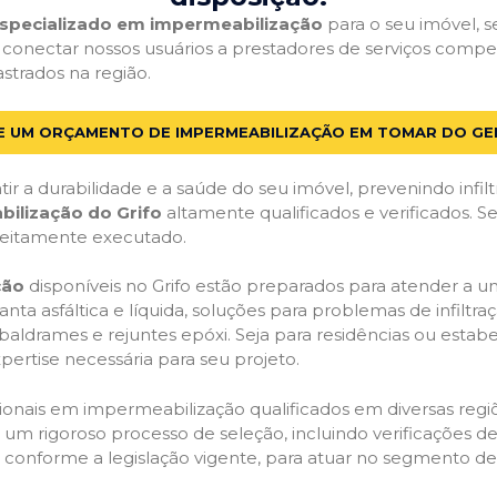
 especializado em impermeabilização
para o seu imóvel, se
 conectar nossos usuários a prestadores de serviços com
astrados na região.
TE UM ORÇAMENTO DE IMPERMEABILIZAÇÃO EM TOMAR DO GER
ir a durabilidade e a saúde do seu imóvel, prevenindo infil
bilização do Grifo
altamente qualificados e verificados. S
feitamente executado.
ção
disponíveis no Grifo estão preparados para atender a u
anta asfáltica e líquida, soluções para problemas de infilt
, baldrames e rejuntes epóxi. Seja para residências ou esta
pertise necessária para seu projeto.
onais em impermeabilização qualificados em diversas regiõe
um rigoroso processo de seleção, incluindo verificações de 
, conforme a legislação vigente, para atuar no segmento d