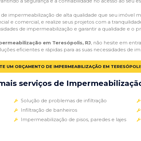
antindo a segurança e a confiabilidade no acesso ao seu e
ços de impermeabilização de alta qualidade que seu imóvel me
ial e comercial, e realize seus projetos com a tranquilidade
essidades de impermeabilização e garantir a qualidade e o p
permeabilização em Teresópolis, RJ
, não hesite em entra
luções eficientes e rápidas para as suas necessidades de i
ITE UM ORÇAMENTO DE IMPERMEABILIZAÇÃO EM TERESÓPOLIS
ais serviços de Impermeabilização
Solução de problemas de infiltração
Infiltração de banheiros
Impermeabilização de pisos, paredes e lajes