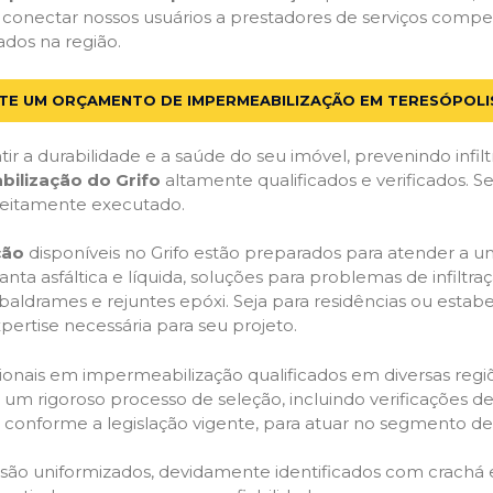
 conectar nossos usuários a prestadores de serviços compe
ados na região.
ITE UM ORÇAMENTO DE IMPERMEABILIZAÇÃO EM TERESÓPOLIS
ir a durabilidade e a saúde do seu imóvel, prevenindo infil
bilização do Grifo
altamente qualificados e verificados. S
feitamente executado.
ção
disponíveis no Grifo estão preparados para atender a u
anta asfáltica e líquida, soluções para problemas de infilt
, baldrames e rejuntes epóxi. Seja para residências ou esta
pertise necessária para seu projeto.
onais em impermeabilização qualificados em diversas regiõe
um rigoroso processo de seleção, incluindo verificações de 
, conforme a legislação vigente, para atuar no segmento d
o são uniformizados, devidamente identificados com crachá