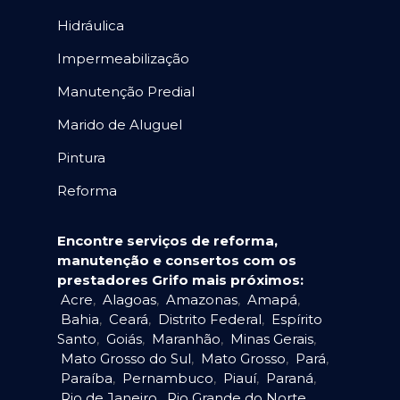
Hidráulica
Impermeabilização
Manutenção Predial
Marido de Aluguel
Pintura
Reforma
Encontre serviços de reforma,
manutenção e consertos com os
prestadores Grifo mais próximos:
Acre
,
Alagoas
,
Amazonas
,
Amapá
,
Bahia
,
Ceará
,
Distrito Federal
,
Espírito
Santo
,
Goiás
,
Maranhão
,
Minas Gerais
,
Mato Grosso do Sul
,
Mato Grosso
,
Pará
,
Paraíba
,
Pernambuco
,
Piauí
,
Paraná
,
Rio de Janeiro
,
Rio Grande do Norte
,