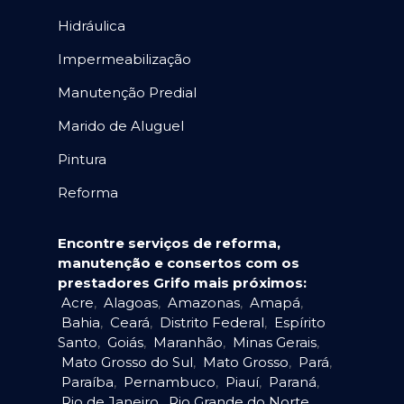
Hidráulica
Impermeabilização
Manutenção Predial
Marido de Aluguel
Pintura
Reforma
Encontre serviços de reforma,
manutenção e consertos com os
prestadores Grifo mais próximos:
Acre
,
Alagoas
,
Amazonas
,
Amapá
,
Bahia
,
Ceará
,
Distrito Federal
,
Espírito
Santo
,
Goiás
,
Maranhão
,
Minas Gerais
,
Mato Grosso do Sul
,
Mato Grosso
,
Pará
,
Paraíba
,
Pernambuco
,
Piauí
,
Paraná
,
Rio de Janeiro
,
Rio Grande do Norte
,