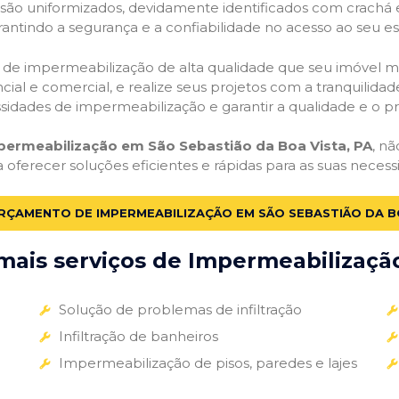
o são uniformizados, devidamente identificados com crachá
antindo a segurança e a confiabilidade no acesso ao seu e
ços de impermeabilização de alta qualidade que seu imóvel me
ial e comercial, e realize seus projetos com a tranquilidade
essidades de impermeabilização e garantir a qualidade e o p
permeabilização em São Sebastião da Boa Vista, PA
, n
a oferecer soluções eficientes e rápidas para as suas nece
ORÇAMENTO DE IMPERMEABILIZAÇÃO EM SÃO SEBASTIÃO DA BO
ais serviços de Impermeabilização
Solução de problemas de infiltração
Infiltração de banheiros
Impermeabilização de pisos, paredes e lajes