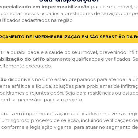
 especializado em impermeabilização
para o seu imóvel, se
 conectar nossos usuários a prestadores de serviços comp
alificados cadastrados na região.
ORÇAMENTO DE IMPERMEABILIZAÇÃO EM SÃO SEBASTIÃO DA BO
ir a durabilidade e a saúde do seu imóvel, prevenindo infil
bilização do Grifo
altamente qualificados e verificados. S
feitamente executado.
ção
disponíveis no Grifo estão preparados para atender a u
anta asfáltica e líquida, soluções para problemas de infilt
, baldrames e rejuntes epóxi. Seja para residências ou esta
pertise necessária para seu projeto.
onais em impermeabilização qualificados em diversas regiõe
um rigoroso processo de seleção, incluindo verificações de 
, conforme a legislação vigente, para atuar no segmento d