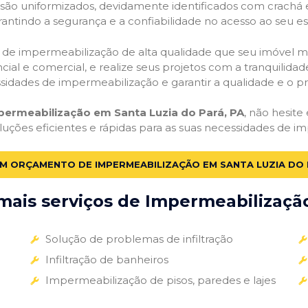
o são uniformizados, devidamente identificados com crachá
antindo a segurança e a confiabilidade no acesso ao seu e
ços de impermeabilização de alta qualidade que seu imóvel me
ial e comercial, e realize seus projetos com a tranquilidade
essidades de impermeabilização e garantir a qualidade e o p
permeabilização em Santa Luzia do Pará, PA
, não hesite
luções eficientes e rápidas para as suas necessidades de i
UM ORÇAMENTO DE IMPERMEABILIZAÇÃO EM SANTA LUZIA DO 
ais serviços de Impermeabilização
Solução de problemas de infiltração
Infiltração de banheiros
Impermeabilização de pisos, paredes e lajes