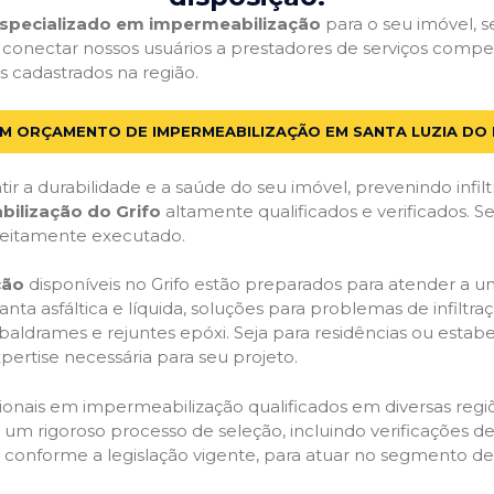
 especializado em impermeabilização
para o seu imóvel, se
 conectar nossos usuários a prestadores de serviços comp
os cadastrados na região.
UM ORÇAMENTO DE IMPERMEABILIZAÇÃO EM SANTA LUZIA DO 
ir a durabilidade e a saúde do seu imóvel, prevenindo infil
bilização do Grifo
altamente qualificados e verificados. S
feitamente executado.
ção
disponíveis no Grifo estão preparados para atender a u
anta asfáltica e líquida, soluções para problemas de infilt
, baldrames e rejuntes epóxi. Seja para residências ou esta
pertise necessária para seu projeto.
onais em impermeabilização qualificados em diversas regiõe
um rigoroso processo de seleção, incluindo verificações de 
, conforme a legislação vigente, para atuar no segmento d