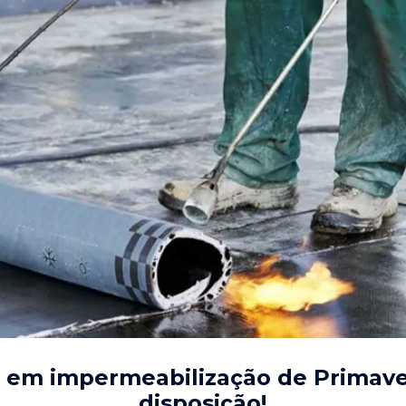
s em impermeabilização de Primav
disposição!