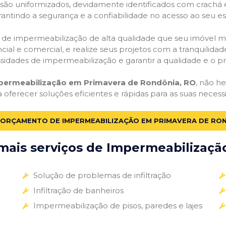
o são uniformizados, devidamente identificados com crachá
antindo a segurança e a confiabilidade no acesso ao seu e
ços de impermeabilização de alta qualidade que seu imóvel me
ial e comercial, e realize seus projetos com a tranquilidade
essidades de impermeabilização e garantir a qualidade e o p
mpermeabilização em Primavera de Rondônia, RO
, não h
a oferecer soluções eficientes e rápidas para as suas nece
M ORÇAMENTO DE IMPERMEABILIZAÇÃO EM PRIMAVERA DE RON
ais serviços de Impermeabilização
Solução de problemas de infiltração
Infiltração de banheiros
Impermeabilização de pisos, paredes e lajes