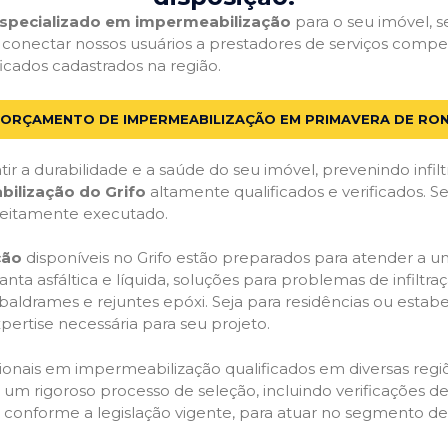
 especializado em impermeabilização
para o seu imóvel, se
 conectar nossos usuários a prestadores de serviços com
ficados cadastrados na região.
M ORÇAMENTO DE IMPERMEABILIZAÇÃO EM PRIMAVERA DE RON
ir a durabilidade e a saúde do seu imóvel, prevenindo infil
bilização do Grifo
altamente qualificados e verificados. S
feitamente executado.
ção
disponíveis no Grifo estão preparados para atender a u
anta asfáltica e líquida, soluções para problemas de infilt
, baldrames e rejuntes epóxi. Seja para residências ou esta
pertise necessária para seu projeto.
onais em impermeabilização qualificados em diversas regiõe
um rigoroso processo de seleção, incluindo verificações de 
, conforme a legislação vigente, para atuar no segmento d