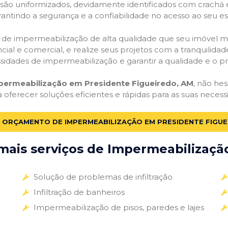
o são uniformizados, devidamente identificados com crachá
antindo a segurança e a confiabilidade no acesso ao seu e
ços de impermeabilização de alta qualidade que seu imóvel me
ial e comercial, e realize seus projetos com a tranquilidade
essidades de impermeabilização e garantir a qualidade e o p
mpermeabilização em Presidente Figueiredo, AM
, não he
a oferecer soluções eficientes e rápidas para as suas nece
M ORÇAMENTO DE IMPERMEABILIZAÇÃO EM PRESIDENTE FIGUE
ais serviços de Impermeabilização
Solução de problemas de infiltração
Infiltração de banheiros
Impermeabilização de pisos, paredes e lajes