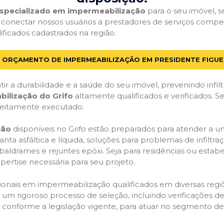
 especializado em impermeabilização
para o seu imóvel, se
 conectar nossos usuários a prestadores de serviços comp
lificados cadastrados na região.
M ORÇAMENTO DE IMPERMEABILIZAÇÃO EM PRESIDENTE FIGUE
ir a durabilidade e a saúde do seu imóvel, prevenindo infil
bilização do Grifo
altamente qualificados e verificados. S
feitamente executado.
ção
disponíveis no Grifo estão preparados para atender a u
anta asfáltica e líquida, soluções para problemas de infilt
, baldrames e rejuntes epóxi. Seja para residências ou esta
pertise necessária para seu projeto.
onais em impermeabilização qualificados em diversas regiõe
um rigoroso processo de seleção, incluindo verificações de 
, conforme a legislação vigente, para atuar no segmento d