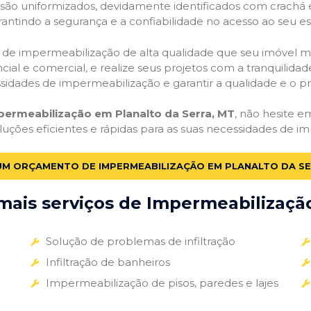
o são uniformizados, devidamente identificados com crachá
antindo a segurança e a confiabilidade no acesso ao seu e
ços de impermeabilização de alta qualidade que seu imóvel me
ial e comercial, e realize seus projetos com a tranquilidade
essidades de impermeabilização e garantir a qualidade e o p
permeabilização em Planalto da Serra, MT
, não hesite e
luções eficientes e rápidas para as suas necessidades de i
 UM ORÇAMENTO DE IMPERMEABILIZAÇÃO EM PLANALTO DA SE
ais serviços de Impermeabilização
Solução de problemas de infiltração
Infiltração de banheiros
Impermeabilização de pisos, paredes e lajes