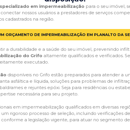
 especializado em impermeabilização
para o seu imóvel, se
 conectar nossos usuários a prestadores de serviços comp
dos cadastrados na região.
 UM ORÇAMENTO DE IMPERMEABILIZAÇÃO EM PLANALTO DA SE
ir a durabilidade e a saúde do seu imóvel, prevenindo infil
bilização do Grifo
altamente qualificados e verificados. S
feitamente executado.
ção
disponíveis no Grifo estão preparados para atender a u
anta asfáltica e líquida, soluções para problemas de infilt
, baldrames e rejuntes epóxi. Seja para residências ou esta
pertise necessária para seu projeto.
onais em impermeabilização qualificados em diversas regiõe
um rigoroso processo de seleção, incluindo verificações de 
, conforme a legislação vigente, para atuar no segmento d