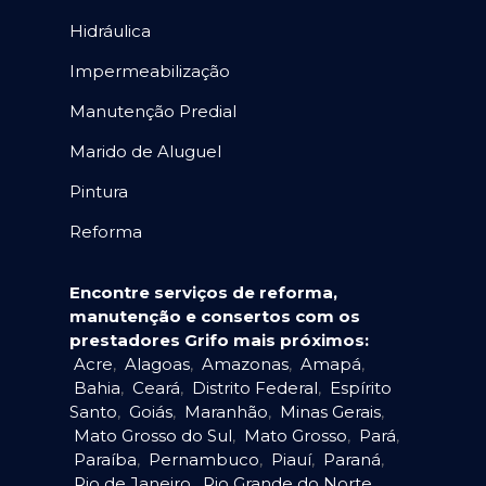
Hidráulica
Impermeabilização
Manutenção Predial
Marido de Aluguel
Pintura
Reforma
Encontre serviços de reforma,
manutenção e consertos com os
prestadores Grifo mais próximos:
Acre
,
Alagoas
,
Amazonas
,
Amapá
,
Bahia
,
Ceará
,
Distrito Federal
,
Espírito
Santo
,
Goiás
,
Maranhão
,
Minas Gerais
,
Mato Grosso do Sul
,
Mato Grosso
,
Pará
,
Paraíba
,
Pernambuco
,
Piauí
,
Paraná
,
Rio de Janeiro
,
Rio Grande do Norte
,