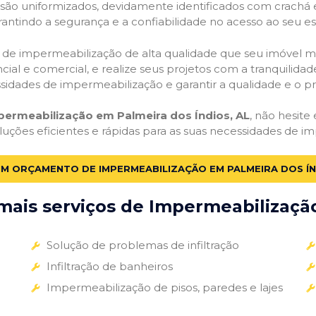
o são uniformizados, devidamente identificados com crachá
antindo a segurança e a confiabilidade no acesso ao seu e
ços de impermeabilização de alta qualidade que seu imóvel me
ial e comercial, e realize seus projetos com a tranquilidade
essidades de impermeabilização e garantir a qualidade e o p
permeabilização em Palmeira dos Índios, AL
, não hesite
luções eficientes e rápidas para as suas necessidades de i
UM ORÇAMENTO DE IMPERMEABILIZAÇÃO EM PALMEIRA DOS ÍN
ais serviços de Impermeabilização
Solução de problemas de infiltração
Infiltração de banheiros
Impermeabilização de pisos, paredes e lajes