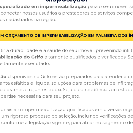
 especializado em impermeabilização
para o seu imóvel, se
 conectar nossos usuários a prestadores de serviços comp
ados cadastrados na região.
UM ORÇAMENTO DE IMPERMEABILIZAÇÃO EM PALMEIRA DOS ÍN
ir a durabilidade e a saúde do seu imóvel, prevenindo infil
bilização do Grifo
altamente qualificados e verificados. S
feitamente executado.
ção
disponíveis no Grifo estão preparados para atender a u
anta asfáltica e líquida, soluções para problemas de infilt
, baldrames e rejuntes epóxi. Seja para residências ou esta
pertise necessária para seu projeto.
onais em impermeabilização qualificados em diversas regiõe
um rigoroso processo de seleção, incluindo verificações de 
, conforme a legislação vigente, para atuar no segmento d