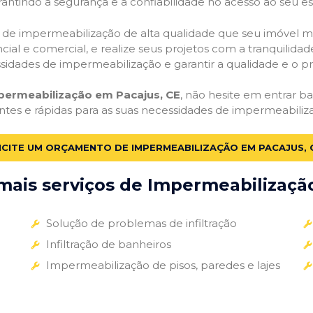
antindo a segurança e a confiabilidade no acesso ao seu e
ços de impermeabilização de alta qualidade que seu imóvel me
ial e comercial, e realize seus projetos com a tranquilidade
essidades de impermeabilização e garantir a qualidade e o p
mpermeabilização em Pacajus, CE
, não hesite em entrar ba
entes e rápidas para as suas necessidades de impermeabiliz
ICITE UM ORÇAMENTO DE IMPERMEABILIZAÇÃO EM PACAJUS, 
ais serviços de Impermeabilização
Solução de problemas de infiltração
Infiltração de banheiros
Impermeabilização de pisos, paredes e lajes