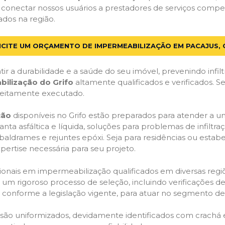
 conectar nossos usuários a prestadores de serviços compe
ados na região.
ICITE UM ORÇAMENTO DE IMPERMEABILIZAÇÃO EM PACAJUS, 
ir a durabilidade e a saúde do seu imóvel, prevenindo infil
bilização do Grifo
altamente qualificados e verificados. S
feitamente executado.
ção
disponíveis no Grifo estão preparados para atender a u
anta asfáltica e líquida, soluções para problemas de infilt
, baldrames e rejuntes epóxi. Seja para residências ou esta
pertise necessária para seu projeto.
onais em impermeabilização qualificados em diversas regiõe
um rigoroso processo de seleção, incluindo verificações de 
, conforme a legislação vigente, para atuar no segmento d
o são uniformizados, devidamente identificados com crachá