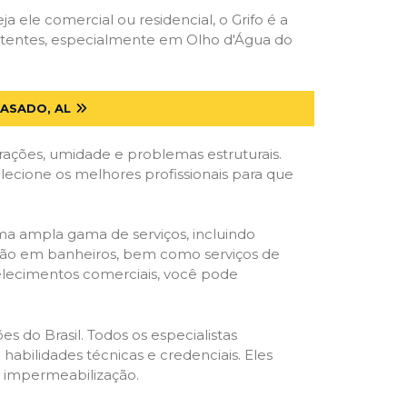
ja ele comercial ou residencial, o Grifo é a
petentes, especialmente em Olho d'Água do
ASADO, AL
trações, umidade e problemas estruturais.
elecione os melhores profissionais para que
ma ampla gama de serviços, incluindo
ração em banheiros, bem como serviços de
belecimentos comerciais, você pode
s do Brasil. Todos os especialistas
habilidades técnicas e credenciais. Eles
e impermeabilização.