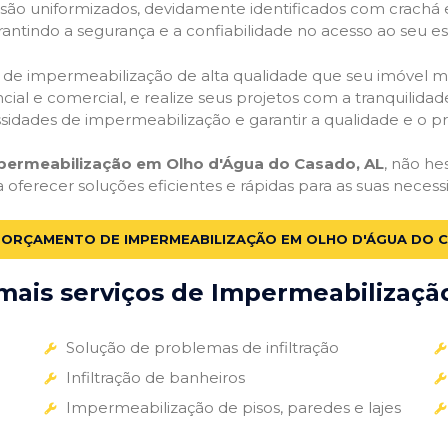
o são uniformizados, devidamente identificados com crachá
antindo a segurança e a confiabilidade no acesso ao seu e
ços de impermeabilização de alta qualidade que seu imóvel me
ial e comercial, e realize seus projetos com a tranquilidade
essidades de impermeabilização e garantir a qualidade e o p
mpermeabilização em Olho d'Água do Casado, AL
, não he
a oferecer soluções eficientes e rápidas para as suas nece
M ORÇAMENTO DE IMPERMEABILIZAÇÃO EM OLHO D'ÁGUA DO C
ais serviços de Impermeabilização
Solução de problemas de infiltração
Infiltração de banheiros
Impermeabilização de pisos, paredes e lajes