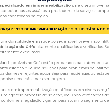
 especializado em impermeabilização
para o seu imóvel, se
 conectar nossos usuários a prestadores de serviços com
cados cadastrados na região.
M ORÇAMENTO DE IMPERMEABILIZAÇÃO EM OLHO D'ÁGUA DO C
ir a durabilidade e a saúde do seu imóvel, prevenindo infil
bilização do Grifo
altamente qualificados e verificados. S
feitamente executado.
ção
disponíveis no Grifo estão preparados para atender a u
anta asfáltica e líquida, soluções para problemas de infilt
, baldrames e rejuntes epóxi. Seja para residências ou esta
pertise necessária para seu projeto.
onais em impermeabilização qualificados em diversas regiõe
um rigoroso processo de seleção, incluindo verificações de 
, conforme a legislação vigente, para atuar no segmento d