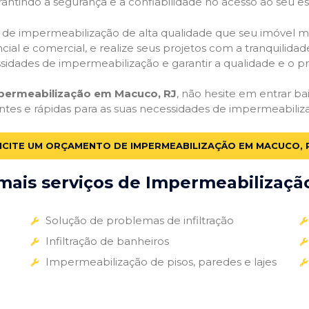
antindo a segurança e a confiabilidade no acesso ao seu e
ços de impermeabilização de alta qualidade que seu imóvel me
ial e comercial, e realize seus projetos com a tranquilidade
essidades de impermeabilização e garantir a qualidade e o p
mpermeabilização em Macuco, RJ
, não hesite em entrar ba
entes e rápidas para as suas necessidades de impermeabiliz
ICITE UM ORÇAMENTO DE IMPERMEABILIZAÇÃO EM MACUCO, 
ais serviços de Impermeabilização
Solução de problemas de infiltração
Infiltração de banheiros
Impermeabilização de pisos, paredes e lajes