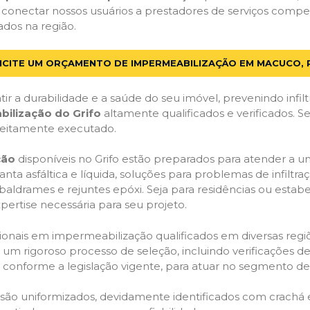
 conectar nossos usuários a prestadores de serviços comp
ados na região.
ICITE UM ORÇAMENTO DE IMPERMEABILIZAÇÃO EM MACUCO, 
ir a durabilidade e a saúde do seu imóvel, prevenindo infil
bilização do Grifo
altamente qualificados e verificados. S
feitamente executado.
ção
disponíveis no Grifo estão preparados para atender a u
anta asfáltica e líquida, soluções para problemas de infilt
, baldrames e rejuntes epóxi. Seja para residências ou esta
pertise necessária para seu projeto.
onais em impermeabilização qualificados em diversas regiõe
um rigoroso processo de seleção, incluindo verificações de 
, conforme a legislação vigente, para atuar no segmento d
o são uniformizados, devidamente identificados com crachá