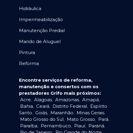
Hidráulica
Impermeabilização
Manutenção Predial
Marido de Aluguel
Pintura
Reforma
Encontre serviços de reforma,
manutenção e consertos com os
prestadores Grifo mais próximos:
Acre
,
Alagoas
,
Amazonas
,
Amapá
,
Bahia
,
Ceará
,
Distrito Federal
,
Espírito
Santo
,
Goiás
,
Maranhão
,
Minas Gerais
,
Mato Grosso do Sul
,
Mato Grosso
,
Pará
,
Paraíba
,
Pernambuco
,
Piauí
,
Paraná
,
Rio de Janeiro
,
Rio Grande do Norte
,