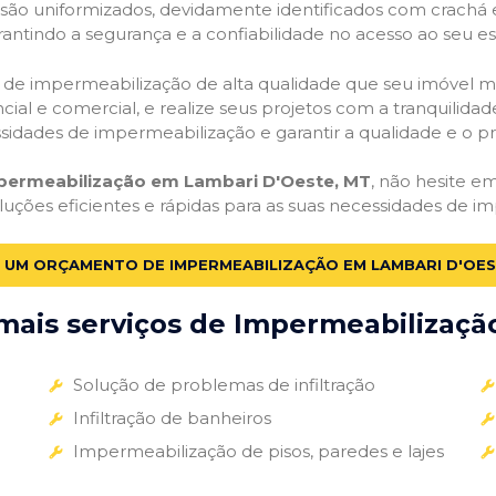
o são uniformizados, devidamente identificados com crachá
antindo a segurança e a confiabilidade no acesso ao seu e
ços de impermeabilização de alta qualidade que seu imóvel me
ial e comercial, e realize seus projetos com a tranquilidade
essidades de impermeabilização e garantir a qualidade e o p
mpermeabilização em Lambari D'Oeste, MT
, não hesite em
luções eficientes e rápidas para as suas necessidades de i
E UM ORÇAMENTO DE IMPERMEABILIZAÇÃO EM LAMBARI D'OES
ais serviços de Impermeabilização
Solução de problemas de infiltração
Infiltração de banheiros
Impermeabilização de pisos, paredes e lajes