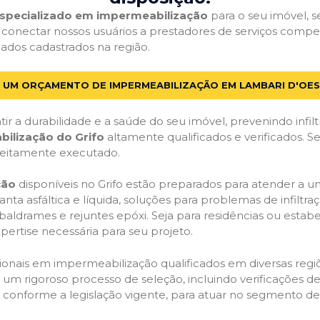
 especializado em impermeabilização
para o seu imóvel, se
 conectar nossos usuários a prestadores de serviços com
icados cadastrados na região.
E UM ORÇAMENTO DE IMPERMEABILIZAÇÃO EM LAMBARI D'OES
ir a durabilidade e a saúde do seu imóvel, prevenindo infil
bilização do Grifo
altamente qualificados e verificados. S
feitamente executado.
ção
disponíveis no Grifo estão preparados para atender a u
anta asfáltica e líquida, soluções para problemas de infilt
, baldrames e rejuntes epóxi. Seja para residências ou esta
pertise necessária para seu projeto.
onais em impermeabilização qualificados em diversas regiõe
um rigoroso processo de seleção, incluindo verificações de 
, conforme a legislação vigente, para atuar no segmento d