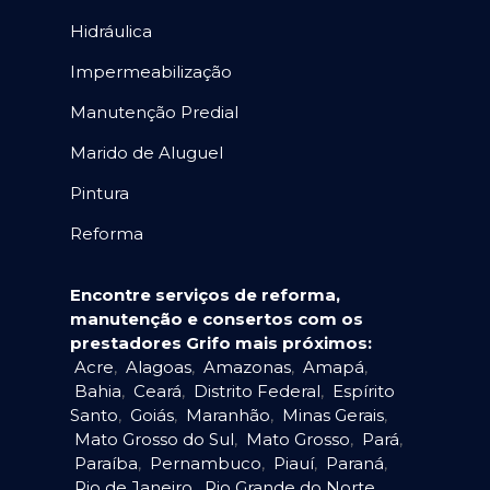
Hidráulica
Impermeabilização
Manutenção Predial
Marido de Aluguel
Pintura
Reforma
Encontre serviços de reforma,
manutenção e consertos com os
prestadores Grifo mais próximos:
Acre
,
Alagoas
,
Amazonas
,
Amapá
,
Bahia
,
Ceará
,
Distrito Federal
,
Espírito
Santo
,
Goiás
,
Maranhão
,
Minas Gerais
,
Mato Grosso do Sul
,
Mato Grosso
,
Pará
,
Paraíba
,
Pernambuco
,
Piauí
,
Paraná
,
Rio de Janeiro
,
Rio Grande do Norte
,