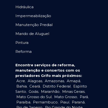
Hidráulica
Impermeabilização
Manutenção Predial
Marido de Aluguel
Pintura
Reforma
Encontre serviços de reforma,
manutenção e consertos com os
prestadores Grifo mais próximos:
Acre
,
Alagoas
,
Amazonas
,
Amapá
,
Bahia
,
Ceará
,
Distrito Federal
,
Espírito
Santo
,
Goiás
,
Maranhão
,
Minas Gerais
,
Mato Grosso do Sul
,
Mato Grosso
,
Pará
,
Paraíba
,
Pernambuco
,
Piauí
,
Paraná
,
Rio de Janeiro
,
Rio Grande do Norte
,