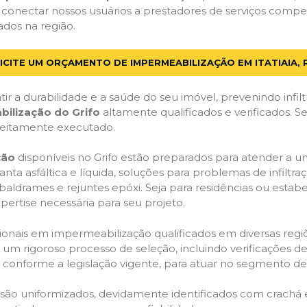
conectar nossos usuários a prestadores de serviços compet
ados na região.
ICITE UM ORÇAMENTO DE IMPERMEABILIZAÇÃO EM ITATIAIA, 
ir a durabilidade e a saúde do seu imóvel, prevenindo infil
bilização do Grifo
altamente qualificados e verificados. S
feitamente executado.
ção
disponíveis no Grifo estão preparados para atender a u
anta asfáltica e líquida, soluções para problemas de infilt
, baldrames e rejuntes epóxi. Seja para residências ou esta
pertise necessária para seu projeto.
onais em impermeabilização qualificados em diversas regiõe
um rigoroso processo de seleção, incluindo verificações de 
, conforme a legislação vigente, para atuar no segmento d
o são uniformizados, devidamente identificados com crachá