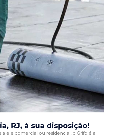
ia, RJ
, à sua disposição!
ja ele comercial ou residencial, o Grifo é a