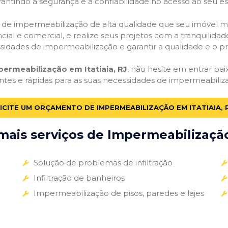
antindo a segurança e a confiabilidade no acesso ao seu e
ços de impermeabilização de alta qualidade que seu imóvel me
ial e comercial, e realize seus projetos com a tranquilidade
essidades de impermeabilização e garantir a qualidade e o p
permeabilização em Itatiaia, RJ
, não hesite em entrar bai
entes e rápidas para as suas necessidades de impermeabiliz
ICITE UM ORÇAMENTO DE IMPERMEABILIZAÇÃO EM ITATIAIA, 
ais serviços de Impermeabilização
Solução de problemas de infiltração
Infiltração de banheiros
Impermeabilização de pisos, paredes e lajes