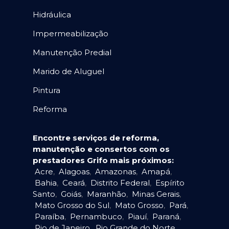
Hidráulica
Impermeabilização
Manutenção Predial
Marido de Aluguel
Pintura
Reforma
Encontre serviços de reforma,
manutenção e consertos com os
prestadores Grifo mais próximos:
Acre
,
Alagoas
,
Amazonas
,
Amapá
,
Bahia
,
Ceará
,
Distrito Federal
,
Espírito
Santo
,
Goiás
,
Maranhão
,
Minas Gerais
,
Mato Grosso do Sul
,
Mato Grosso
,
Pará
,
Paraíba
,
Pernambuco
,
Piauí
,
Paraná
,
Rio de Janeiro
,
Rio Grande do Norte
,