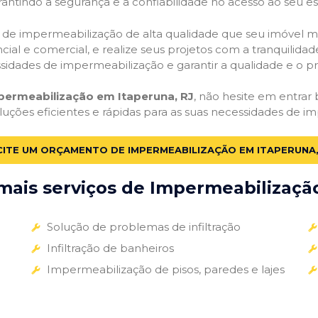
antindo a segurança e a confiabilidade no acesso ao seu e
ços de impermeabilização de alta qualidade que seu imóvel me
ial e comercial, e realize seus projetos com a tranquilidade
essidades de impermeabilização e garantir a qualidade e o p
permeabilização em Itaperuna, RJ
, não hesite em entrar 
luções eficientes e rápidas para as suas necessidades de i
CITE UM ORÇAMENTO DE IMPERMEABILIZAÇÃO EM ITAPERUNA,
ais serviços de Impermeabilização
Solução de problemas de infiltração
Infiltração de banheiros
Impermeabilização de pisos, paredes e lajes