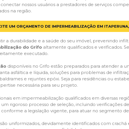
 conectar nossos usuários a prestadores de serviços compe
ados na região.
CITE UM ORÇAMENTO DE IMPERMEABILIZAÇÃO EM ITAPERUNA,
ir a durabilidade e a saúde do seu imóvel, prevenindo infil
bilização do Grifo
altamente qualificados e verificados. S
feitamente executado.
ção
disponíveis no Grifo estão preparados para atender a u
anta asfáltica e líquida, soluções para problemas de infilt
, baldrames e rejuntes epóxi. Seja para residências ou esta
pertise necessária para seu projeto.
onais em impermeabilização qualificados em diversas regiõe
um rigoroso processo de seleção, incluindo verificações de 
, conforme a legislação vigente, para atuar no segmento d
o são uniformizados, devidamente identificados com crachá