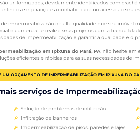
o são uniformizados, devidamente identificados com crachá
antindo a segurança e a confiabilidade no acesso ao seu e
ços de impermeabilização de alta qualidade que seu imóvel me
ial e comercial, e realize seus projetos com a tranquilidade
essidades de impermeabilização e garantir a qualidade e o p
permeabilização em Ipixuna do Pará, PA
, não hesite em e
luções eficientes e rápidas para as suas necessidades de i
E UM ORÇAMENTO DE IMPERMEABILIZAÇÃO EM IPIXUNA DO PA
ais serviços de Impermeabilização
Solução de problemas de infiltração
Infiltração de banheiros
Impermeabilização de pisos, paredes e lajes