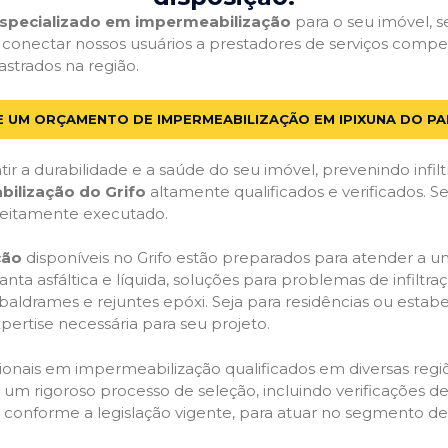
 especializado em impermeabilização
para o seu imóvel, se
 conectar nossos usuários a prestadores de serviços comp
astrados na região.
E UM ORÇAMENTO DE IMPERMEABILIZAÇÃO EM IPIXUNA DO PA
ir a durabilidade e a saúde do seu imóvel, prevenindo infil
bilização do Grifo
altamente qualificados e verificados. S
feitamente executado.
ção
disponíveis no Grifo estão preparados para atender a u
anta asfáltica e líquida, soluções para problemas de infilt
, baldrames e rejuntes epóxi. Seja para residências ou esta
pertise necessária para seu projeto.
onais em impermeabilização qualificados em diversas regiõe
um rigoroso processo de seleção, incluindo verificações de 
, conforme a legislação vigente, para atuar no segmento d